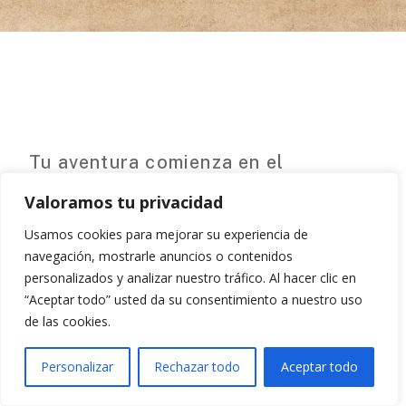
Tu aventura comienza en el
Aeropuerto Internacional del
Valoramos tu privacidad
Kilimanjaro (JRO), una de las
Usamos cookies para mejorar su experiencia de
principales puertas de entrada al
navegación, mostrarle anuncios o contenidos
norte de Tanzania. Este aeropuerto

personalizados y analizar nuestro tráfico. Al hacer clic en
“Aceptar todo” usted da su consentimiento a nuestro uso
está ubicado a unos 45 minutos en
de las cookies.
coche de la ciudad de Arusha.
Cuenta con instalaciones modernas
Personalizar
Rechazar todo
Aceptar todo
y recibe vuelos internacionales de